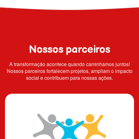
Nossos parceiros
A transformação acontece quando caminhamos juntos!
Nossos parceiros fortalecem projetos, ampliam o impacto
social e contribuem para nossas ações.