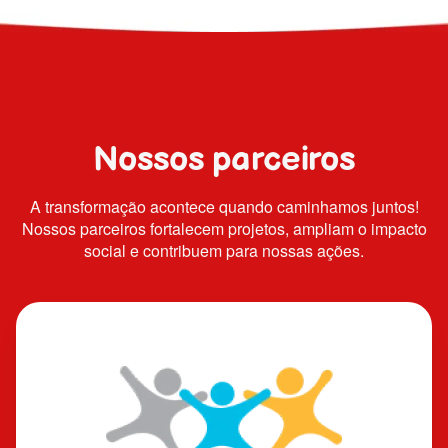
Nossos parceiros
A transformação acontece quando caminhamos juntos!
Nossos parceiros fortalecem projetos, ampliam o impacto
social e contribuem para nossas ações.