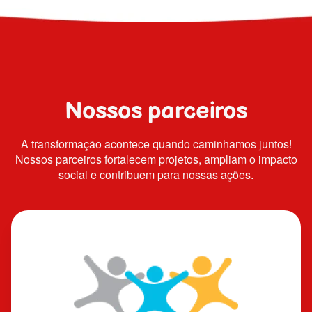
Nossos parceiros
A transformação acontece quando caminhamos juntos!
Nossos parceiros fortalecem projetos, ampliam o impacto
social e contribuem para nossas ações.